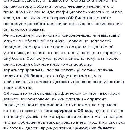
QR коды существуют давно, но такое впечатление, что
организаторы событий только недавно узнали, что с
помощью них можно идентифицировать участника. И все
как один пошли искать
сервис
QR
билетов
. Давайте
попробуем разобраться зачем это нужно и какие задачи
он поможет решить.
Регистрация участников на конференцию или выставку,
даже на небольшой семинар - довольно непростой
процесс. Вам нужно не просто сохранить данные об
участнике, и принять от него оплату, но еще и отправить
ему билет. Сейчас уже просто смешно получать после
регистрации обычное письмо «спасибо вы
зарегистрированы», после оплаты участник должен
получить
QR
билет
, так он будет понимать, что
действительно сможет доказать право на свое участие в
день события.
QR код, это уникальный графический символ, в котором
зашита, закодирована, иными словами - спрятана,
определенная информация. Есть множество сервисов,
которые позволяют
сгенерировать
QR
-код
, нужно только
дать ему нужные для кодирования данные. Но тут вопрос:
что вы собираетесь закодировать в этот код, и на сколько
вы готовы делать вручную такие
QR
-коды на билетах
.