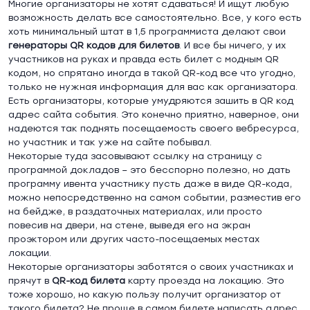
Многие организаторы не хотят сдаваться! И ищут любую
возможность делать все самостоятельно. Все, у кого есть
хоть минимальный штат в 1,5 программиста делают свои
генераторы
QR
кодов
для билетов
. И все бы ничего, у их
участников на руках и правда есть билет с модным QR
кодом, но спрятано иногда в такой QR-код все что угодно,
только не нужная информация для вас как организатора.
Есть организаторы, которые умудряются зашить в QR код
адрес сайта события. Это конечно приятно, наверное, они
надеются так поднять посещаемость своего вебресурса,
но участник и так уже на сайте побывал.
Некоторые туда засовывают ссылку на страницу с
программой докладов – это бесспорно полезно, но дать
программу ивента участнику пусть даже в виде QR-кода,
можно непосредственно на самом событии, разместив его
на бейдже, в раздаточных материалах, или просто
повесив на двери, на стене, выведя его на экран
проэктором или других часто-посещаемых местах
локации.
Некоторые организаторы заботятся о своих участниках и
прячут в
QR
-код билета
карту проезда на локацию. Это
тоже хорошо, но какую пользу получит организатор от
такого билета? Не проще в самом билете написать адрес