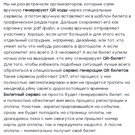
Мы не раз встречали организаторов, которые сами
вручную
генерируют
QR
коды
через специальные
сервисы, а потом вручную вставляют их в шаблон билета в
графическом редакторе. Дальше сохраняют его как
картинку или .pdf файл, и снова вручную отправляют
участнику. Хорошо, если штат большой и для этого есть
отдельный сотрудник, например, дизайнер, или тот, кто
умеет хоть что-нибудь рисовать в фотошопе. А если
оргкомитет это всего 2-3 человека? А если билет купили
ночью или на выходные, кто ему сгенерирует
QR
-билет
?
Для того, чтобы избежать подобных ситуаций лучше всего
обратиться в специальный
сервис генерации
QR
билетов
.
Такие сервисы работают 24/7, этот процесс у них
полностью автоматизирован и вам не придется тратить на
хендмэйд уйму своего дорогостоящего времени.
Билетный сервис
не просто будет генерировать билет, но
и полностью обеспечит вам весь процесс регистрации и
оплаты. Участник, зарегистрировавшийся на событие,
сразу же будет попадать на страницу оплаты, не
дожидаясь пока с ним свяжутся или пришлют номер
карты для оплаты, так и передумать недолго. А после
оплаты – моментально получит свой билет.