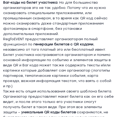
Bar
-коды на билет участника
. Но для большинства
организаторов это не так удобно. Потому что их нужно
сканировать специальными приложениями, или
промышленным сканером, в то время как QR код сейчас
можно сканировать даже стандартным приложением
фотокамеры в смартфоне, без установки
дополнительных приложений.
RegToEVENT предоставляет организаторам полный
функционал по
генерации билетов с
QR
кодами
,
независимо от того платный это или бесплатный ивент.
Билет участника настраивается организатором и помимо
основной информации по событию и элементов защиты в
виде QR и Bar кода может также содержать тексты и/или
картинки которые добавляет сам организатор (логотипы
партнеров, тематические картинки события, карта
проезда, важная информация текстом, что взять с собой
и пр.)
Также есть опция использования своего шаблона билета.
Организатор предоставляет макет билета как он его себе
видит, и после этого только его участники смогут
получать билет в таком виде. При этом все элементы
защиты –
уникальные
QR
коды билетов
сохраняются, не