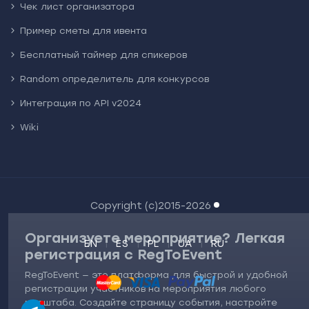
Чек лист организатора
Пример сметы для ивента
Бесплатный таймер для спикеров
Random определитель для конкурсов
Интеграция по API v2024
Wiki
Copyright (c)2015-2026
Организуете мероприятие? Легкая
EN
ES
PL
UA
RU
регистрация с RegToEvent
RegToEvent — это платформа для быстрой и удобной
регистрации участников на мероприятия любого
масштаба. Создайте страницу события, настройте
Саша Коваль