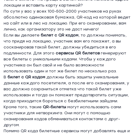
локации и вставить карту картинкой?
По сути у вас у всех 100-500-2000 участников на руках
абсолютно одинаковая бумажка, QR-код на которой ведет
на сайт или в лес на локацию. При его сканировании, вам
лично, как организатору это не даст ничего!
Если вы делаете
билет с
QR
кодом
, то должны понимать,
что придя на локацию, участник вам его покажет, а вы
сосканировав такой билет, должны убедиться в его
подлинности. Для этого
сервисы
QR
билетов
генерируют
все билеты с уникальными кодами. Чтобы у каждого
участника он был свой и не было возможности
использовать один и тот же билет по несколько раз.
В
билет с
QR
кодом
должны быть зашиты уникальные
данные каждого посетителя, а после его сканирования, у
вас должна сохраниться отметка что такой билет уже
использован и тогда он поможет предотвратить ситуации,
когда приходится бороться с безбилетными зайцами.
Кроме того, такие
QR
-билеты
могут использовать сами
участники для нетворкинга. Они могут с помощью
сканирования кодов обмениваться контактами с друг-
другом.
Помимо QR кода билетные сервисы могут добавлять еще и