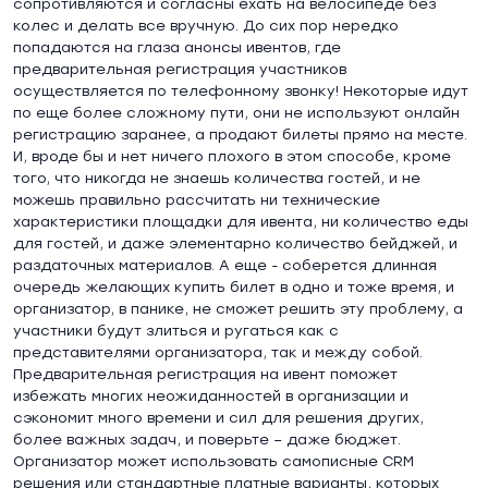
сопротивляются и согласны ехать на велосипеде без
колес и делать все вручную. До сих пор нередко
попадаются на глаза анонсы ивентов, где
предварительная регистрация участников
осуществляется по телефонному звонку! Некоторые идут
по еще более сложному пути, они не используют онлайн
регистрацию заранее, а продают билеты прямо на месте.
И, вроде бы и нет ничего плохого в этом способе, кроме
того, что никогда не знаешь количества гостей, и не
можешь правильно рассчитать ни технические
характеристики площадки для ивента, ни количество еды
для гостей, и даже элементарно количество бейджей, и
раздаточных материалов. А еще - соберется длинная
очередь желающих купить билет в одно и тоже время, и
организатор, в панике, не сможет решить эту проблему, а
участники будут злиться и ругаться как с
представителями организатора, так и между собой.
Предварительная регистрация на ивент поможет
избежать многих неожиданностей в организации и
сэкономит много времени и сил для решения других,
более важных задач, и поверьте – даже бюджет.
Организатор может использовать самописные CRM
решения или стандартные платные варианты, которых