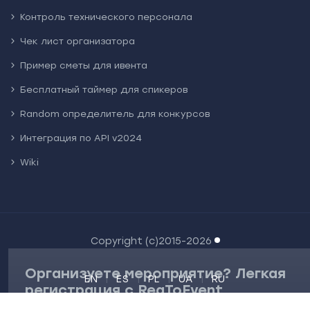
Контроль технического персонала
Чек лист организатора
Пример сметы для ивента
Бесплатный таймер для спикеров
Random определитель для конкурсов
Интеграция по API v2024
Wiki
Copyright (c)2015-2026
Организуете мероприятие? Легкая
EN
ES
PL
UA
RU
регистрация с RegToEvent