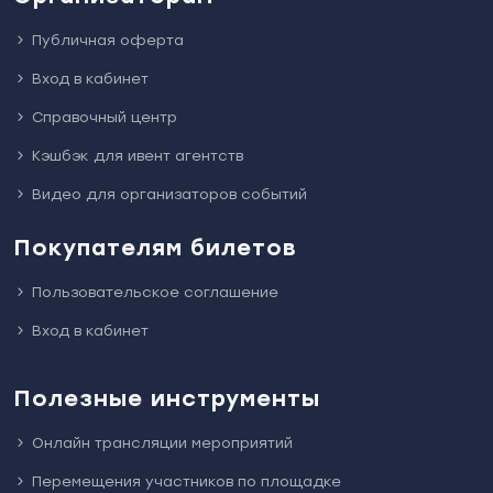
Через RegToEVENT возможна печать стикеров на заранее
заготовленный бейдж, возможна
печать бейджей
на ивенте,
все зависит от пожеланий и задач организатора. А время на
Публичная оферта
настройку и подготовку оборудования занимает 20-30
минут, что легко можно сделать утром перед самым началом
регистрации на мероприятие.
Вход в кабинет
Справочный центр
Кэшбэк для ивент агентств
Видео для организаторов событий
Покупателям билетов
Пользовательское соглашение
Вход в кабинет
Полезные инструменты
Онлайн трансляции мероприятий
Перемещения участников по площадке