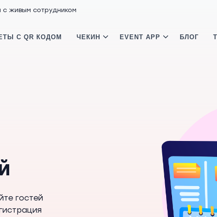
м с живым сотрудником
ЕТЫ С QR КОДОМ
ЧЕКИН
EVENT APP
БЛОГ
й
йте гостей
егистрация