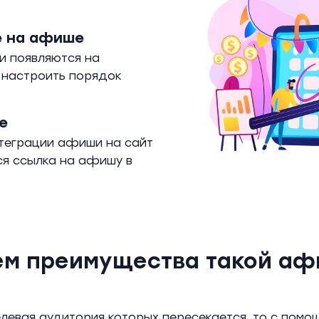
е на афише
и появляются на
 настроить порядок
е
нтеграции афиши на сайт
ся ссылка на афишу в
ем преимущества такой а
целевая аудитория которых пересекается, то с по