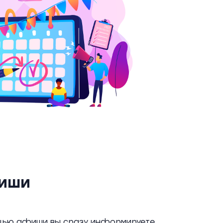
фиши
мощью афиши вы сразу информируете