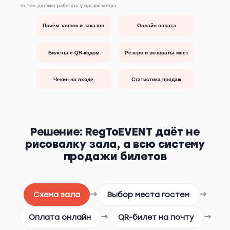
то, что должно работать у организатора
Приём заявок и заказов
Онлайн-оплата
Билеты с QR-кодом
Резерв и возвраты мест
Чекин на входе
Статистика продаж
Решение: RegToEVENT даёт не
рисовалку зала, а всю систему
продажи билетов
→
→
Схема зала
Выбор места гостем
→
→
Оплата онлайн
QR-билет на почту