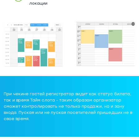
локации
При чекине гостей регистратор видит как статус билета,
так и время Тайм слота - таким образом организатор
сможет контролировать не только продажи, но и зону
входа. Пуская или не пуская посетителей пришедших не в
свое время.