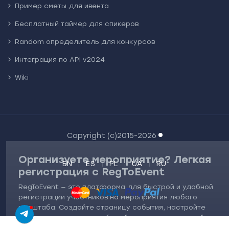
Пример сметы для ивента
Бесплатный таймер для спикеров
Random определитель для конкурсов
Интеграция по API v2024
Wiki
Copyright (c)2015-2026
Организуете мероприятие? Легкая
EN
ES
PL
UA
RU
регистрация с RegToEvent
RegToEvent — это платформа для быстрой и удобной
регистрации участников на мероприятия любого
масштаба. Создайте страницу события, настройте
Саша Коваль
форму регистрации, собирайте заявки и управляйте
Online
списками гостей — всё в одном месте.