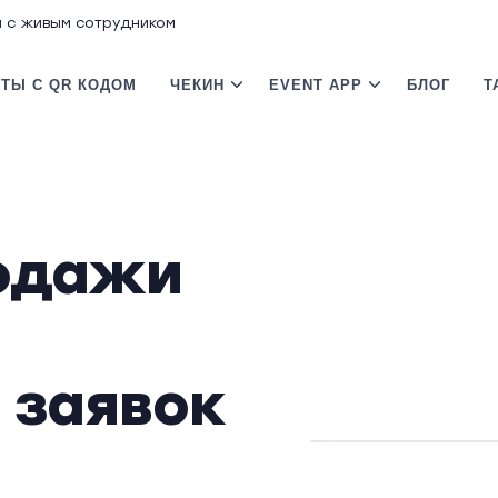
м с живым сотрудником
ТЫ С QR КОДОМ
ЧЕКИН
EVENT APP
БЛОГ
Т
одажи
 заявок