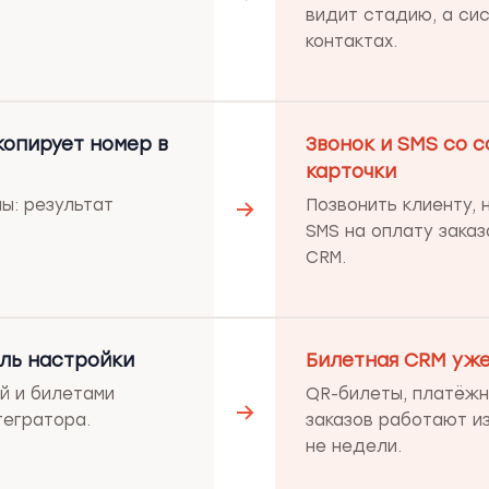
видит стадию, а си
контактах.
копирует номер в
Звонок и SMS со с
карточки
ы: результат
Позвонить клиенту,
SMS на оплату заказ
CRM.
ль настройки
Билетная CRM уже
ой и билетами
QR-билеты, платёжн
тегратора.
заказов работают из
не недели.