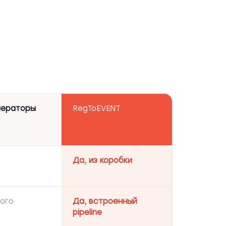
ператоры
RegToEVENT
Да, из коробки
ного
Да, встроенный
pipeline