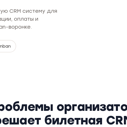
ную CRM систему для
ации, оплаты и
an-воронке.
anban
роблемы организатор
решает билетная CR