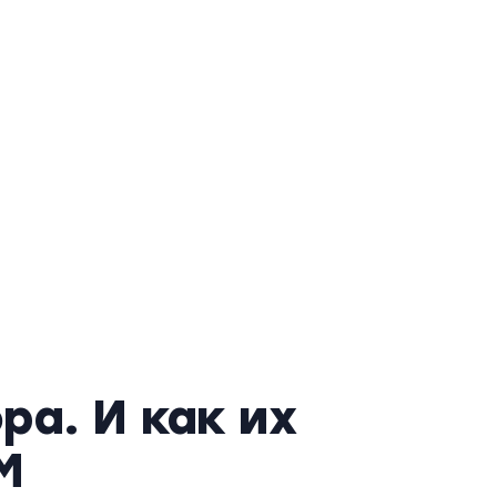
а. И как их
M