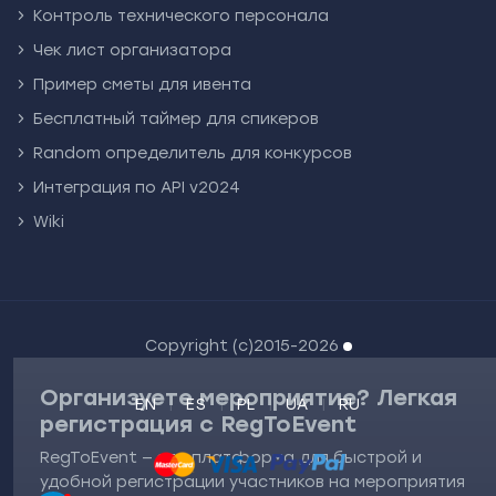
Контроль технического персонала
Чек лист организатора
Пример сметы для ивента
Бесплатный таймер для спикеров
Random определитель для конкурсов
Интеграция по API v2024
Wiki
Copyright (c)2015-2026
Организуете мероприятие? Легкая
EN
ES
PL
UA
RU
регистрация с RegToEvent
RegToEvent — это платформа для быстрой и
удобной регистрации участников на мероприятия