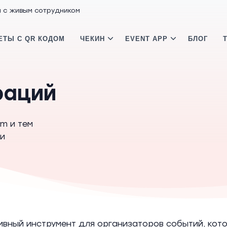
м с живым сотрудником
ЕТЫ С QR КОДОМ
ЧЕКИН
EVENT APP
БЛОГ
раций
am и тем
ии
вный инструмент для организаторов событий, кото