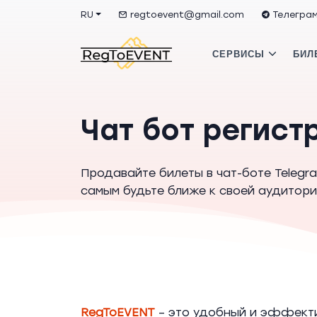
RU
regtoevent@gmail.com
Телегра
СЕРВИСЫ
БИЛ
Чат бот регист
Продавайте билеты в чат-боте Telegr
самым будьте ближе к своей аудитор
RegToEVENT
– это удобный и эффекти