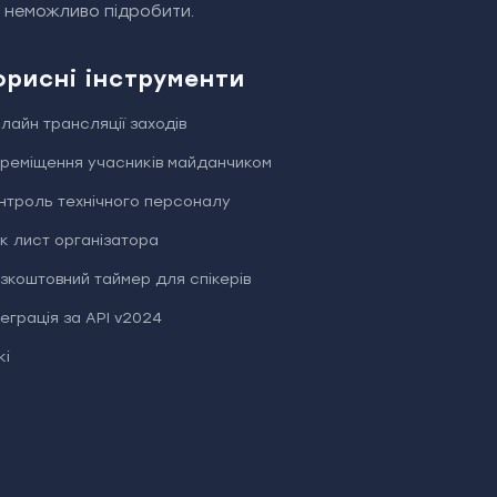
й неможливо підробити.
орисні інструменти
лайн трансляції заходів
реміщення учасників майданчиком
нтроль технічного персоналу
к лист організатора
зкоштовний таймер для спікерів
теграція за API v2024
ki