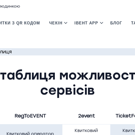
 людинкою
ИТКИ З QR КОДОМ
ЧЕКІН
ІВЕНТ APP
БЛОГ
Т
блиця
 таблиця можливост
сервісів
RegToEVENT
2event
TicketF
Квитковий
Квит
Квитковий оператор