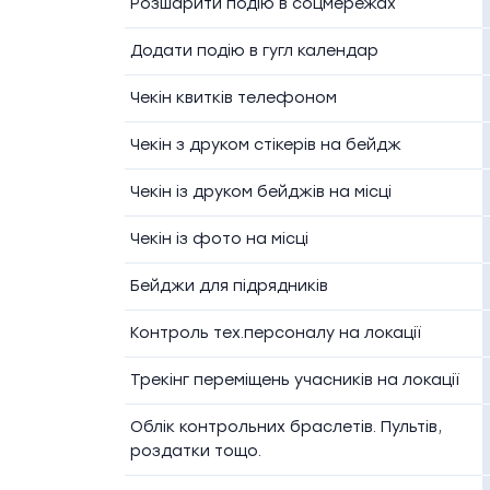
Розшарити подію в соцмережах
Додати подію в гугл календар
Чекін квитків телефоном
Чекін з друком стікерів на бейдж
Чекін із друком бейджів на місці
Чекін із фото на місці
Бейджи для підрядників
Контроль тех.персоналу на локації
Трекінг переміщень учасників на локації
Облік контрольних браслетів. Пультів,
роздатки тощо.