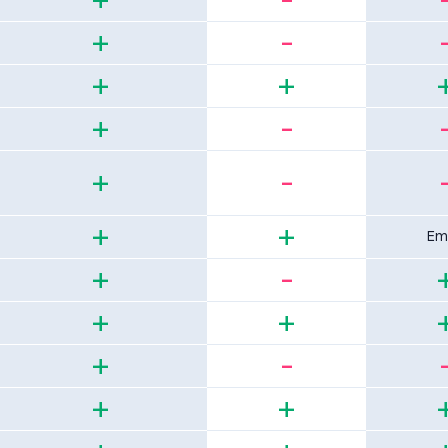
+
-
+
+
+
-
+
-
+
+
Em
+
-
+
+
+
-
+
+