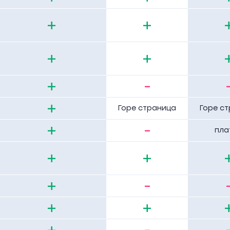
+
+
+
+
+
-
+
Горе страница
Горе с
+
-
пла
+
+
+
-
+
+
+
-