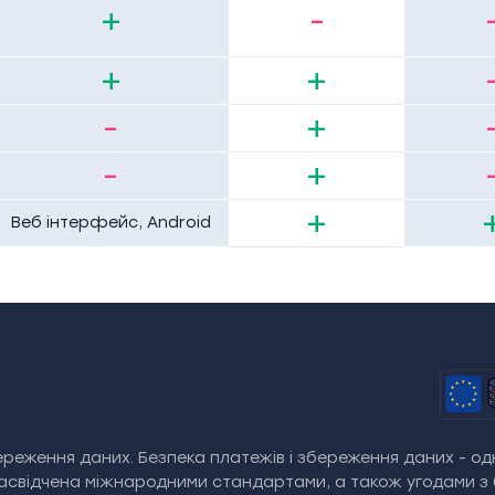
+
-
+
+
-
+
-
+
+
Веб інтерфейс, Android
реження даних. Безпека платежів і збереження даних - одн
засвідчена міжнародними стандартами, а також угодами з 