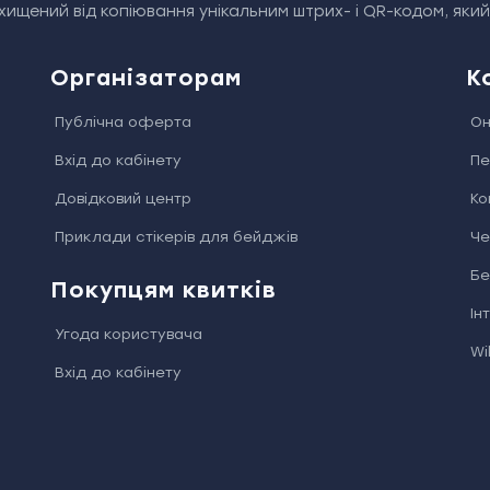
ищений від копіювання унікальним штрих- і QR-кодом, яки
Організаторам
К
Публічна оферта
Он
Вхід до кабінету
Пе
Довідковий центр
Ко
Приклади стікерів для бейджів
Че
Бе
Покупцям квитків
Ін
Угода користувача
Wi
Вхід до кабінету