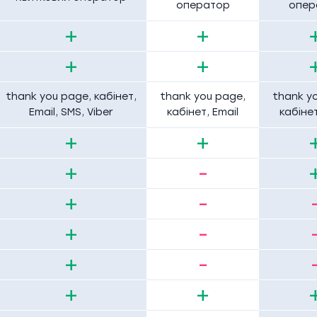
оператор
опер
+
+
+
+
thank you page, кабінет,
thank you page,
thank y
Email, SMS, Viber
кабінет, Email
кабінет
+
+
+
-
+
-
+
-
+
-
+
+