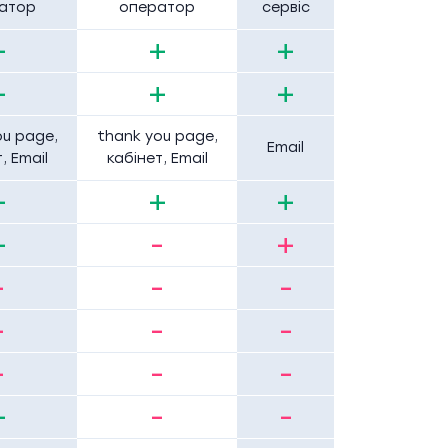
атор
оператор
сервіс
+
+
+
+
+
+
ou page,
thank you page,
Email
, Email
кабінет, Email
+
+
+
+
-
+
-
-
-
-
-
-
-
-
-
+
-
-