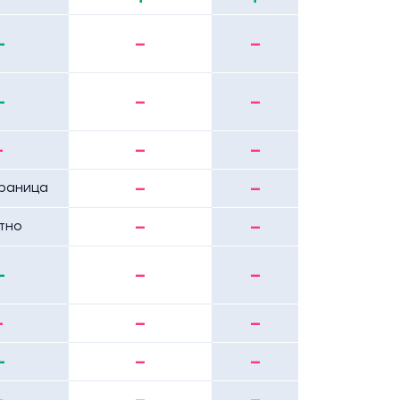
+
-
-
+
-
-
-
-
-
-
-
траница
-
-
тно
+
-
-
-
-
-
+
-
-
-
-
-