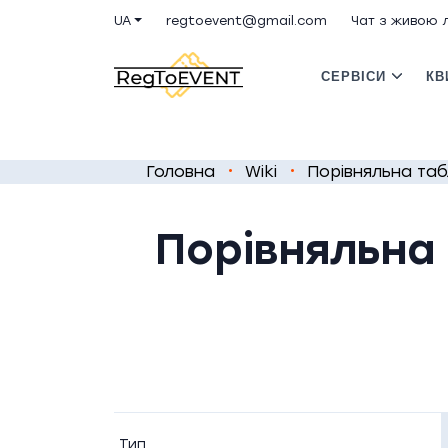
UA
regtoevent@gmail.com
Чат з живою
СЕРВІСИ
КВ
Головна
Wiki
Порівняльна та
Порівняльна
Тип