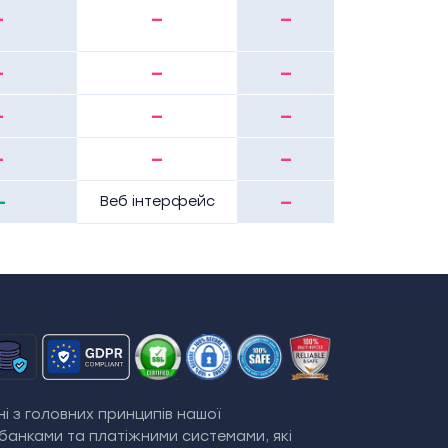
-
-
-
-
-
-
-
-
-
-
-
-
+
-
Веб інтерфейс
і з головних принципів нашої
банками та платіжними системами, які