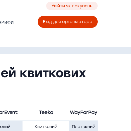
Увійти як покупець
Вхід для організатора
АРИФИ
ей квиткових
orEvent
Teeko
WayForPay
ковий
Квитковий
Платіжний