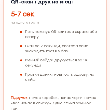
QR-скан і друк на місці
5-7 сек
на одного гостя
Гість показує QR-квиток з екрана або
паперу
Скан за 2 секунди, система сама
знаходить гостя в базі
Іменний бейдж друкується за 1.9
секунди
Правки даних і нові гості: одразу, на
стійці
Підсумок:
немає коробок, немає черги, немає
«вас немає в списку». Одна стійка замінює
три.