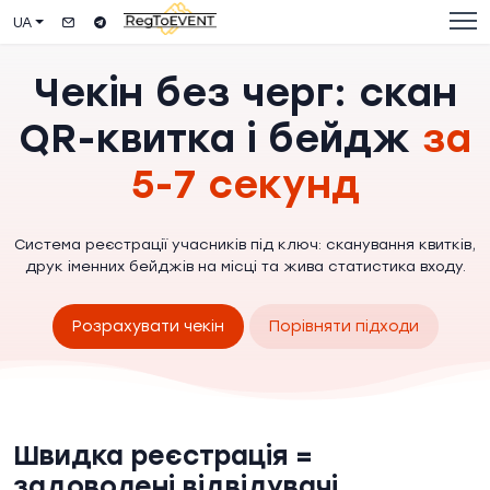
UA
Чекін без черг: скан
QR-квитка і бейдж
за
5-7 секунд
Система реєстрації учасників під ключ: сканування квитків,
друк іменних бейджів на місці та жива статистика входу.
Розрахувати чекін
Порівняти підходи
Швидка реєстрація =
задоволені відвідувачі