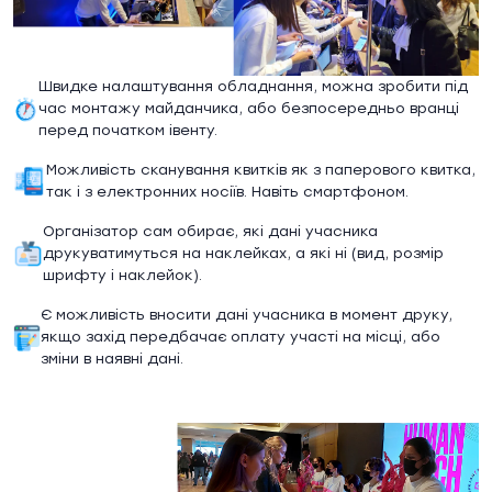
Швидке налаштування обладнання, можна зробити під
час монтажу майданчика, або безпосередньо вранці
перед початком івенту.
Можливість сканування квитків як з паперового квитка,
так і з електронних носіїв. Навіть смартфоном.
Організатор сам обирає, які дані учасника
друкуватимуться на наклейках, а які ні (вид, розмір
шрифту і наклейок).
Є можливість вносити дані учасника в момент друку,
якщо захід передбачає оплату участі на місці, або
зміни в наявні дані.