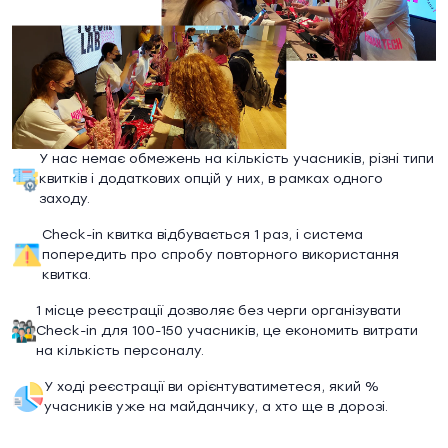
У нас немає обмежень на кількість учасників, різні типи
квитків і додаткових опцій у них, в рамках одного
заходу.
Check-in квитка відбувається 1 раз, і система
попередить про спробу повторного використання
квитка.
1 місце реєстрації дозволяє без черги організувати
Check-in для 100-150 учасників, це економить витрати
на кількість персоналу.
У ході реєстрації ви орієнтуватиметеся, який %
учасників уже на майданчику, а хто ще в дорозі.