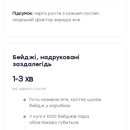
Підсумок:
черга росте з кожним гостем,
людський фактор вирішує все.
Бейджі, надруковані
заздалегідь
1-3 хв
на одного гостя
Гість називає ім'я, хостес шукає
бейдж у коробках
У купі з 1000 бейджів пара
обов'язково губиться