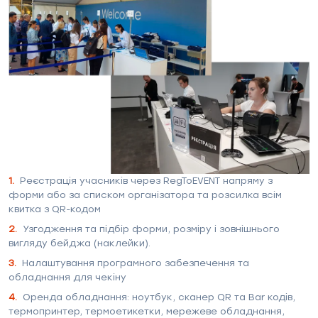
1.
Реєстрація учасників через RegToEVENT напряму з
форми або за списком організатора та розсилка всім
квитка з QR-кодом
2.
Узгодження та підбір форми, розміру і зовнішнього
вигляду бейджа (наклейки).
3.
Налаштування програмного забезпечення та
обладнання для чекіну
4.
Оренда обладнання: ноутбук, сканер QR та Bar кодів,
термопринтер, термоетикетки, мережеве обладнання,