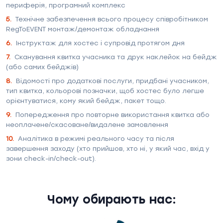
периферія, програмний комплекс
5.
Технічне забезпечення всього процесу співробітником
RegToEVENT монтаж/демонтаж обладнання
6.
Інструктаж для хостес і супровід протягом дня
7.
Сканування квитка учасника та друк наклейок на бейдж
(або самих бейджів)
8.
Відомості про додаткові послуги, придбані учасником,
тип квитка, кольорові позначки, щоб хостес було легше
орієнтуватися, кому який бейдж, пакет тощо.
9.
Попередження про повторне використання квитка або
неоплачене/скасоване/видалене замовлення
10.
Аналітика в режимі реального часу та після
завершення заходу (хто прийшов, хто ні, у який час, вхід у
зони check-in/check-out).
Чому обирають нас: