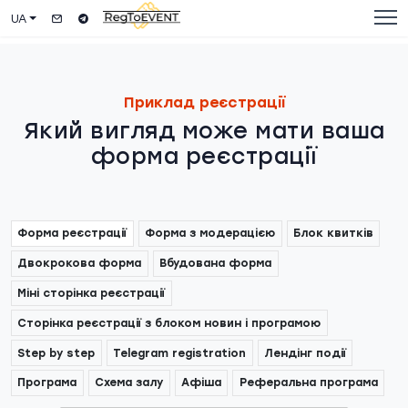
UA
Приклад реєстрації
Який вигляд може мати ваша
форма реєстрації
Форма реєстрації
Форма з модерацією
Блок квитків
Двокрокова форма
Вбудована форма
Міні сторінка реєстрації
Сторінка реєстрації з блоком новин і програмою
Step by step
Telegram registration
Лендінг події
Програма
Схема залу
Афіша
Реферальна програма