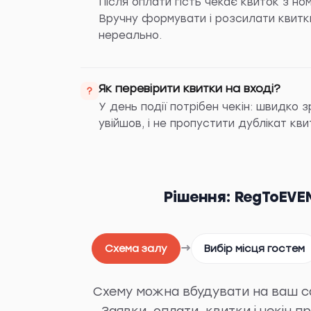
Після оплати гість чекає квиток з ном
Вручну формувати і розсилати квитки
нереально.
Як перевірити квитки на вході?
?
У день події потрібен чекін: швидко з
увійшов, і не пропустити дублікат кви
Рішення: RegToEVE
→
Схема залу
Вибір місця гостем
Схему можна вбудувати на ваш с
Заявки, оплати, квитки і чекін