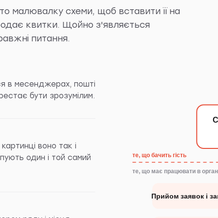
то малювалку схеми, щоб вставити її на
продає квитки. Щойно з'являється
авжні питання.
ся в месенджерах, пошті
ерестає бути зрозумілим.
С
 картинці воно так і
те, що бачить гість
пують один і той самий
те, що має працювати в орган
Прийом заявок і з