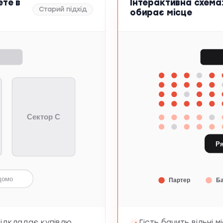
ете в
Інтерактивна схема:
Старий підхід
обирає місце
Сектор C
Ря
домо
Партер
Б
 відкладає купівлю
Гість бачить вільні м