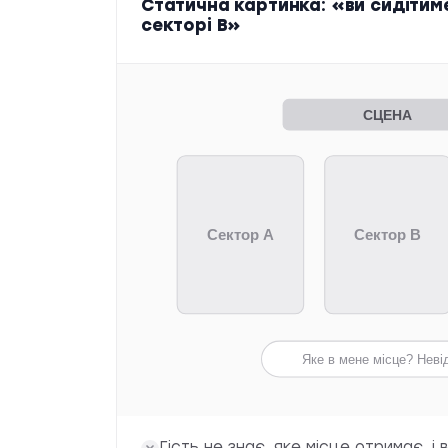
Статична картинка: «ви сидітим
секторі B»
СЦЕНА
Сектор A
Сектор B
Яке в мене місце? Неві
Гість не знає, яке місце отримає, і