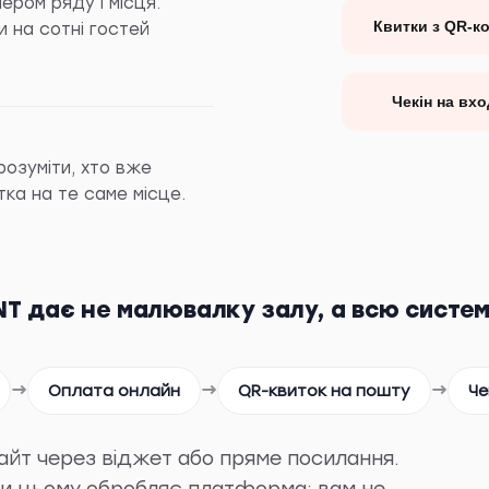
ером ряду і місця.
Квитки з QR-к
 на сотні гостей
Чекін на вхо
розуміти, хто вже
тка на те саме місце.
NT дає не малювалку залу, а всю систе
→
→
→
Оплата онлайн
QR-квиток на пошту
Че
айт через віджет або пряме посилання.
 при цьому обробляє платформа: вам не