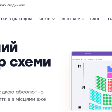
ивою людинкою
ТКИ З QR КОДОМ
ЧЕКІН
ІВЕНТ APP
БЛОГ
Т
ний
р схеми
садкою абсолютно
тків з місцями вже