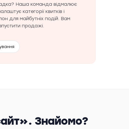
адка? Наша команда відмалює
алаштує категорії квитків і
он для майбутніх подій. Вам
апустити продажі.
ування
сайт». Знайомо?