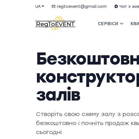
UA
regtoevent@gmail.com
Чат з ж
СЕРВІСИ
КВИ
Безкоштов
конструкто
залів
Створіть свою схему залу з роз
безкоштовно і почніть продаж кви
сьогодні.