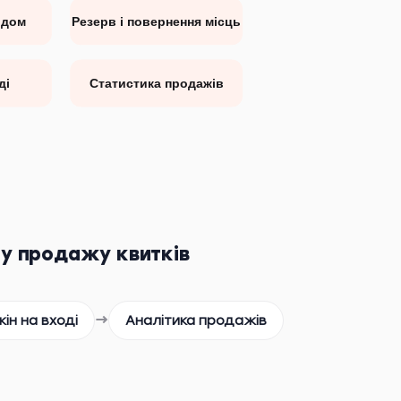
одом
Резерв і повернення місць
ді
Статистика продажів
му продажу квитків
→
кін на вході
Аналітика продажів