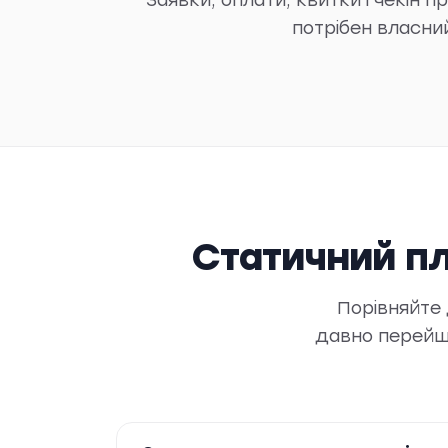
потрібен власни
Статичний пл
Порівняйте 
давно перейшли