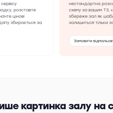
сервісу.
нестандартна розс
ладку, розставте
схему за вашим ТЗ, н
начте цінові
збереже зал як шабл
ндапу збирається за
залишиться тільки з
Замовити відмальов
лише картинка залу на 