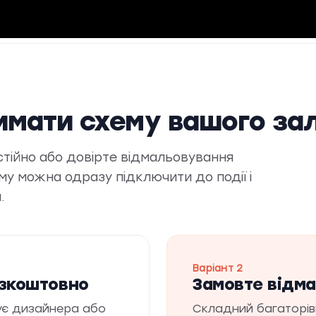
имати схему вашого за
тійно або довірте відмальовування
му можна одразу підключити до події і
.
Варіант 2
езкоштовно
Замовте відма
ує дизайнера або
Складний багаторів