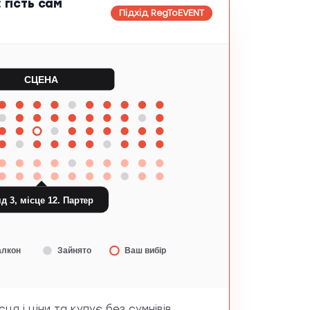
 гість сам
Підхід RegToEVENT
СЦЕНА
д 3, місце 12. Партер
алкон
Зайнято
Ваш вибір
ісця і ціни та купує без сумнівів