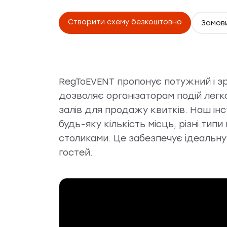
Створити схему безкоштовно
Замови
RegToEVENT пропонує потужний і зр
дозволяє організаторам подій лег
залів для продажу квитків. Наш і
будь-яку кількість місць, різні типи
столиками. Це забезпечує ідеальну 
гостей.