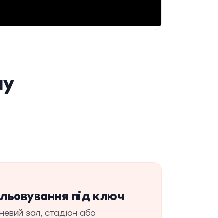
лу
льовування під ключ
невий зал, стадіон або