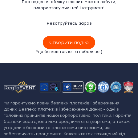
Про ведення обліку в зошиті можна забути,
використовуючи цей інструмент!
Реєструйтесь зараз
Створити подію
*це безкоштовно та неболяче )
Ми гарантуємо повну безпеку платежів і збереження
даних. Безпека платежів і збереження даних - одні з
головних принципів нашої корпоративної політики. Гарантія
безпеки засвідчена міжнародними стандартами, а також
угодами з банками та платіжними системами, які
забезпечують процесинги. Кожен квиток захищений від