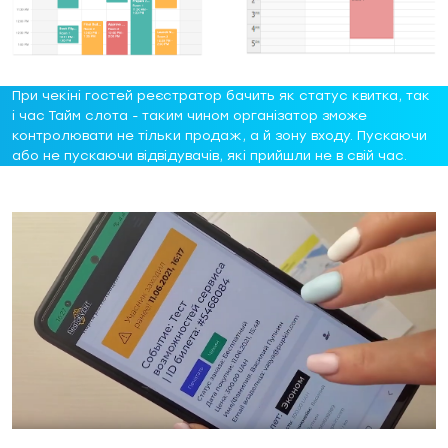
При чекіні гостей реєстратор бачить як статус квитка, так
і час Тайм слота - таким чином організатор зможе
контролювати не тільки продаж, а й зону входу. Пускаючи
або не пускаючи відвідувачів, які прийшли не в свій час.