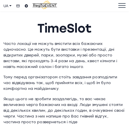
UA
TimeSlot
Часто локації не можуть вмістити всіх бажаючих
одночасно. Це можуть бути виставки і презентації, дні
відкритих дверей, парки, зоопарки, музеї або просто
вистави, які проходять 3-4 рази на день, квест кімнати і
навіть масажний салон і багато іншого.
Тому перед організатором стоїть завдання розподілити
час відвідувань так, щоб прийняти всіх, і щоб їм було
комфортно на майданчику.
Якщо цього не зробити заздалегідь, то вас чекає
величезна черга бажаючих на вході. Люди змушені стояти
від декількох хвилин, до декількох годин, в очікуванні своєї
черги. Частина з них напише про Вас гнівний відгук,
частина просто розвернеться і піде