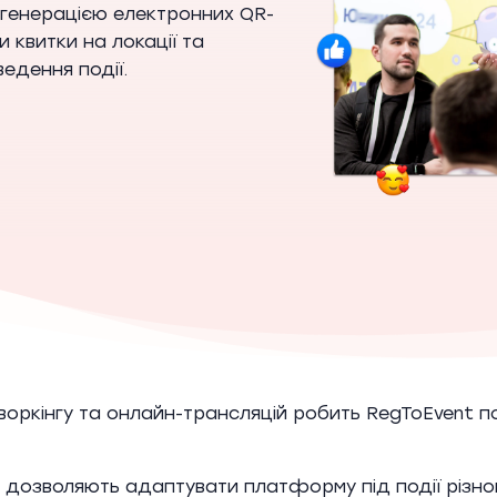
ю генерацією електронних QR-
 квитки на локації та
едення події.
оркінгу та онлайн-трансляцій робить RegToEvent по
у дозволяють адаптувати платформу під події різно