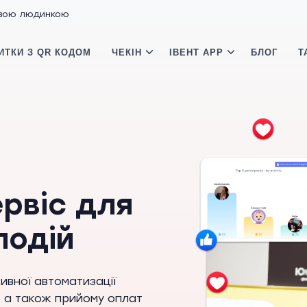
ивою людинкою
ИТКИ З QR КОДОМ
ЧЕКІН
ІВЕНТ APP
БЛОГ
Т
ервіс для
подій
ивної автоматизації
в, а також прийому оплат