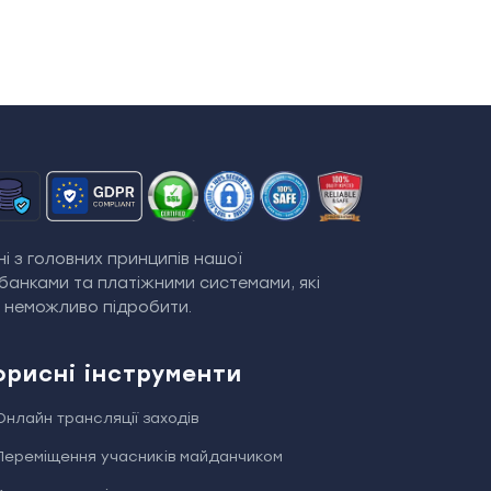
і з головних принципів нашої
банками та платіжними системами, які
й неможливо підробити.
орисні інструменти
Онлайн трансляції заходів
Переміщення учасників майданчиком