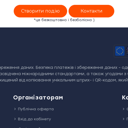
Створити подію
Контакти
*це безкоштовно і безболісно )
реження даних. Безпека платежів і збереження даних - одн
засвідчена міжнародними стандартами, а також угодами з 
ищений від копіювання унікальним штрих- і QR-кодом, яки
Організаторам
К
Публічна оферта
Вхід до кабінету