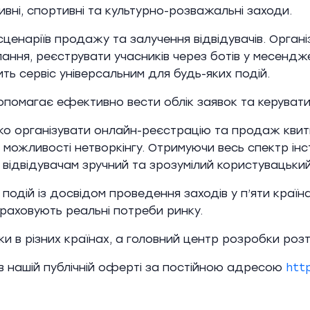
вні, спортивні та культурно-розважальні заходи.
 сценаріїв продажу та залучення відвідувачів. Орга
лання, реєструвати учасників через ботів у месендж
ть сервіс універсальним для будь-яких подій.
омагає ефективно вести облік заявок та керувати 
ко організувати онлайн-реєстрацію та продаж квит
можливості нетворкінгу. Отримуючи весь спектр інст
 відвідувачам зручний та зрозумілий користувацький
подій із досвідом проведення заходів у п’яти краї
враховують реальні потреби ринку.
и в різних країнах, а головний центр розробки розт
в нашій публічній оферті за постійною адресою
htt