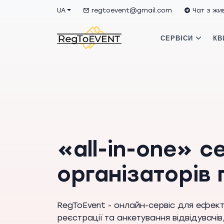
UA
regtoevent@gmail.com
Чат з ж
СЕРВІСИ
КВ
«all-in-one» с
організаторів 
RegToEvent - онлайн-сервіс для ефект
реєстрації та анкетування відвідувачі