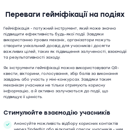
Переваги гейміфікації на подіях
Гейміфікація - потужний інструмент, який може значно
підвищити ефективність будь-якої події. Завдяки
використанню ігрових механік, організатори можуть
створити унікальний досвід для учасників і досягти
важливих цілей, таких як підвищення залученості, взаємодії
та результативності заходу.
Як інструменти гейміфікації можна використовувати QR-
квести, вікторини, голосування, збір балів за виконання
завдань або участь у міні-конкурсах. Завдяки таким
механікам учасники не тільки отримують корисну
інформацію, а й активно залучаються до події, що
підвищує її цінність.
Стимулюйте взаємодію учасників
Анонсуйте можливість відбору корисних контактів
через TinderBiz або відкритий список учасників - чим