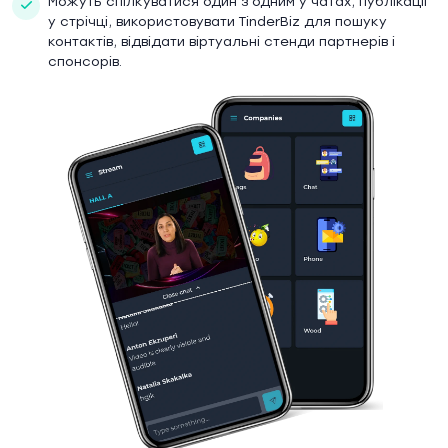
Можуть спілкуватися один з одним у чатах, публікації
у стрічці, використовувати TinderBiz для пошуку
контактів, відвідати віртуальні стенди партнерів і
спонсорів.