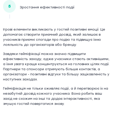
5
Зростання ефективності події
Ігрові елементи викликають у гостей позитивні емоції. Це
допомагає створити приємний досвід, який залишає в
учасників приємні спогади про подію та підвищує їхню
лояльність до організаторів або бренду.
Завдяки гейміфікації можна значно підвищити
ефективність заходу, адже учасники стають активнішими,
а їхня увага краще концентрується на головних цілях події.
Партнери та спонсори отримують більше контактів, а
організатори - позитивні відгуки та більшу зацікавленість у
наступних заходах.
Гейміфікація не тільки оживляє події, а й перетворює їх на
незабутній досвід кожного учасника. Вона робить ваш
захід не схожим на інші та додає інтерактивності, яка
змушує гостей повертатися знову.