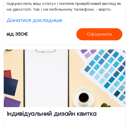
підкреслить ваш статус і матиме привабливий вигляд як
на десктопі, так і на мобільному телефоні, - варто
звернутися до перевіреного підрядника. Ми
Дізнатися докладніше
запропонуємо кілька варіантів оформлення перед
початком робіт. І отримавши від вас тексти і фото
зробимо всі роботи з заливкою на ваш (або наш сервер)
від 350€
Оформити
Індивідуальний дизайн квитка