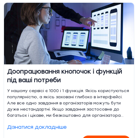
Доопрацювання кнопочок і функцій
під ваші потреби
У нашому сервісі є 1000 і 1 функція. Якісь користуються
популярністю, а якісь заховані глибоко в інтерфейсі.
Але все одно завдання в організаторів можуть бути
дуже нестандартні. Якщо завдання застосовне до
багатьох і цікаве, ми безкоштовно для організатора
готові включити впровадження функціоналу в план
Дізнатися докладніше
розробки. Але якщо відсутня потрібна лише в
одиничному випадку, або така функція потрібна "на