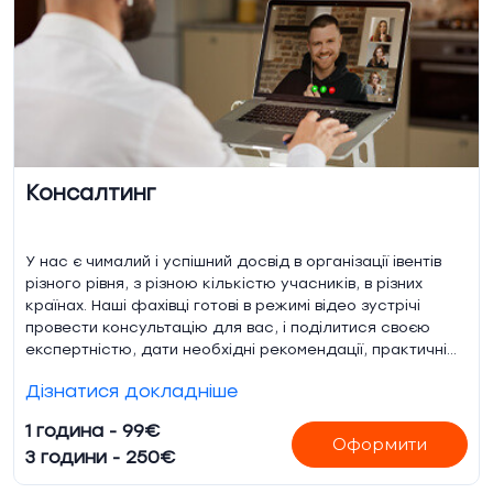
Консалтинг
У нас є чималий і успішний досвід в організації івентів
різного рівня, з різною кількістю учасників, в різних
країнах. Наші фахівці готові в режимі відео зустрічі
провести консультацію для вас, і поділитися своєю
експертністю, дати необхідні рекомендації, практичні
поради та провести розбір ваших кейсів і аудит
Дізнатися докладніше
підготовки до вашої події.
1 година - 99€
Оформити
3 години - 250€