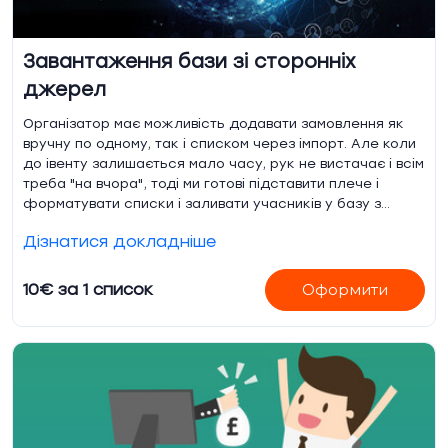
Завантаження бази зі сторонніх
джерел
Організатор має можливість додавати замовлення як
вручну по одному, так і списком через імпорт. Але коли
до івенту залишається мало часу, рук не вистачає і всім
треба "на вчора", тоді ми готові підставити плече і
форматувати списки і заливати учасників у базу з
ваших Excel, телеграм груп, листів та інших джерел. Це
Дізнатися докладніше
не складний, але вимагає уважності та часу процес.
10€ за 1 список
Оформити