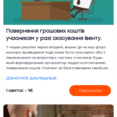
Повернення грошових коштів
учасникам у разі скасування івенту.
У наших реаліях через епідемії, воєнні дії чи інші форс
мажори проведення події може бути скасовано або її
перенесення не влаштовує частину учасників. Будь-
який відповідальний організатор задасться питанням
повернення коштів. Платежі за безготівковими інвойсами
відносно нескладно відправити назад. А як бути, якщо
Дізнатися докладніше
ви приймали оплату через різні платіжні шлюзи і чекали
гостей з різних країн. Ми допоможемо вам знайти
реквізити покупців для повернення, повернуть ь всю
1 квиток - 1€
Оформити
або частину суми за квитки. Від вас потрібен тільки
список учасників і сума повернення. Зазвичай фінансові
компанії дозволяють повернути платежі, якщо з
моменту купівлі минуло не більше 6 місяців.