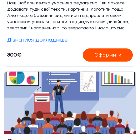
Наш шаблон квитка учасника редагуємо, і ви можете
додавати туди свої тексти, картинки, логотипи тощо.
Але якщо є бажання виділитися і відправляти своїм
учасникам унікальні квитки з індивідуальним дизайном,
текстами і наповненням, то зверстаємо і налаштуємо
генерацію квитків тільки для вашого івенту за вашим
Дізнатися докладніше
макетом .psd
300€
Оформити