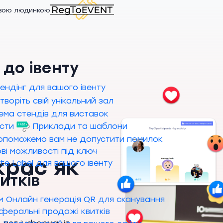
ивою людинкою
 до івенту
ендінг для вашого івенту
творіть свій унікальний зал
ема стендів для виставок
исти
Приклади та шаблони
опоможемо вам не допустити помилок
ві можливості під ключ
крас як
te Label для вашого івенту
итків
м
Онлайн генерація QR для сканування
феральні продажі квитків