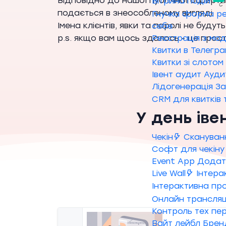
Відповідно до нашої публічної оферти
Вітрина подій
подається в знеособленому вигляді
Гнучка форма ре
Імена клієнтів, явки та паролі не буду
себе
Реєстрація з мо
p.s. якщо вам щось здалось - це прост
Квитки в Телегра
Квитки зі слотом
Івент аудит
Ауди
Лідогенерація
За
CRM для квитків
У день іве
Чекін
Скануван
Софт для чекіну
Event App
Додато
Live Wall
Інтера
Інтерактивна п
Онлайн трансляц
Контроль тех пе
Вайт лейбл
Брен