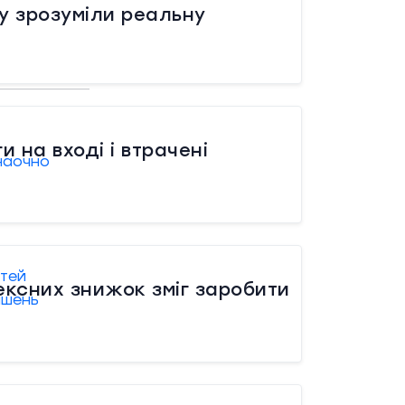
у зрозуміли реальну
 на вході і втрачені
наочно
стей
ексних знижок зміг заробити
пшень