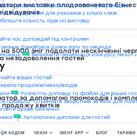
затори виставки плодоовочевого бізнес
щення учасників
Збирайте статистику переміщень
відвідувачів
 sms
Нагадування для учасників у кілька кліків
Збільште кількість лідів на виставці
йте час доповідей під контролем
тування
Дізнайтеся думки залу за секунди
на 5000 зміг подолати нескінченні черги
еможець
Визначити переможця конкурсу легко і 
та незадоволення гостей
ту
чайте ваших гостей
ерела продажів/чекіну/входів
писи
Розмістіть доповіді та файли для ваших го
затор за допомогою промокодів і компл
усе пройшло"
Отримуйте зворотний зв'язок для полі
 продажу квитків
ігайте архіви безпечно
сника
Автоматичні дипломи для гостей
 QR КОДОМ
ЧЕКІН
ІВЕНТ APP
БЛОГ
ТАРИФИ