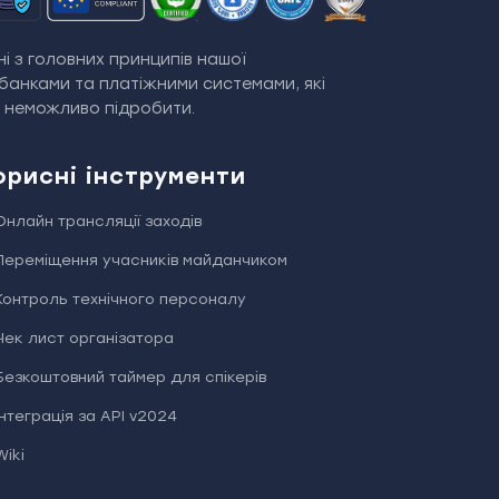
і з головних принципів нашої
банками та платіжними системами, які
й неможливо підробити.
орисні інструменти
Онлайн трансляції заходів
Переміщення учасників майданчиком
Контроль технічного персоналу
Чек лист організатора
Безкоштовний таймер для спікерів
Інтеграція за API v2024
Wiki