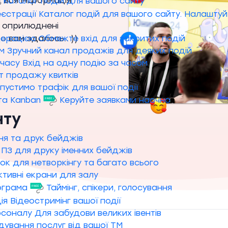
, вся інформація
Каталог подій для вашого сайту
єстрації
Каталог подій для вашого сайту. Налаштуй
ть оприлюднені
дерацією
Обмежте вхід для закритих подій
о вам здалось.. ))
м
Зручний канал продажів для деяких подій
 часу
Вхід на одну подію за часом
т продажу квитків
пустимо трафік для вашої події
 та Kanban
Керуйте заявками наочно
нту
ня та друк бейджів
ПЗ для друку іменних бейджів
к для нетворкінгу та багато всього
ктивні екрани для залу
рограма
Таймінг, спікери, голосування
ія
Відеостримінг вашої події
рсоналу
Для забудови великих івентів
дування послуг від вашої ТМ