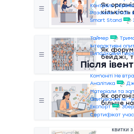
Як органі
Контроль перемі
кількість 
Розсилки Email і
Smart Stand
Таймер
Трима
Інтерактивні опи
Як форум 
Випадковий пер
бейджі, 
Після івен
Ком'юніті
Не втра
Аналітика
Дж
Матеріали та за
Як органі
Опитування як "
більше на
Експорт
Збер
Сертифікат уча
КВИТКИ З