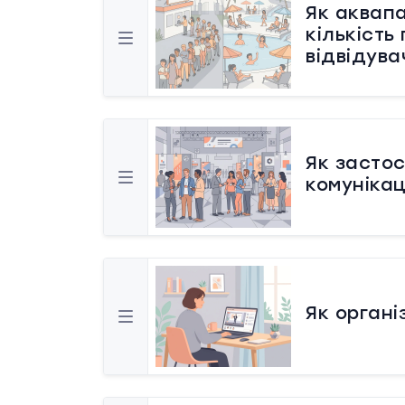
Як аквап
кількість
відвідува
Як застос
комунікац
Як органі