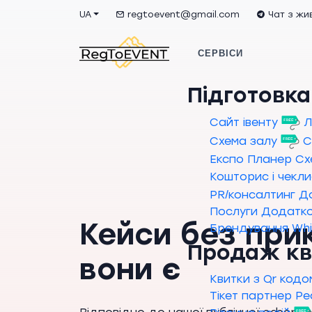
UA
regtoevent@gmail.com
Чат з ж
СЕРВІСИ
Підготовка
Сайт івенту
Л
Схема залу
С
Експо Планер
Сх
Кошторис і чекл
PR/консалтинг
Д
Послуги
Додатко
Кейси без при
Брендування
Whi
Продаж кв
вони є
Квитки з Qr кодо
Тікет партнер
Ре