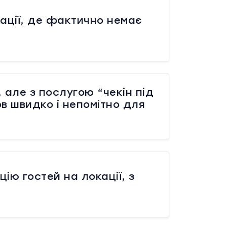
кації, де фактично немає
, але з послугою “чекін під
в швидко і непомітно для
ію гостей на локації, з