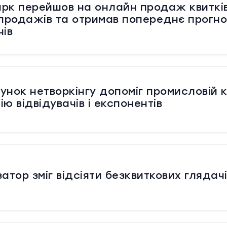
арк перейшов на онлайн продаж квитків
 продажів та отримав попереднє прогно
чів
унок нетворкінгу допоміг промисловій
ію відвідувачів і експонентів
затор зміг відсіяти безквиткових глядач