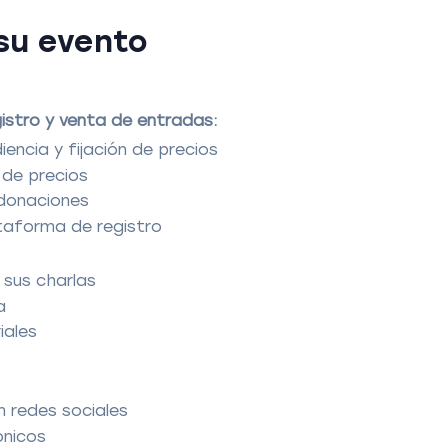
su evento
stro y venta de entradas:
encia y fijación de precios
de precios
 donaciones
ataforma de registro
 sus charlas
a
iales
n redes sociales
ónicos