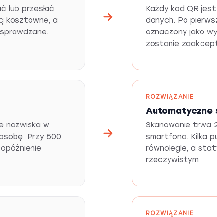
ć lub przesłać
Każdy kod QR jest 
są kosztowne, a
danych. Po pierws
e sprawdzane.
oznaczony jako wyk
zostanie zaakcep
ROZWIĄZANIE
Automatyczne 
ie nazwiska w
Skanowanie trwa 2
 osobę. Przy 500
smartfona. Kilka 
 opóźnienie
równolegle, a sta
rzeczywistym.
ROZWIĄZANIE