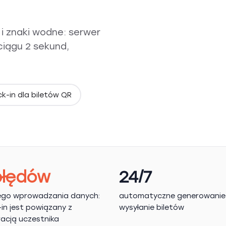
i znaki wodne: serwer
ciągu 2 sekund,
k-in dla biletów QR
błędów
24/7
ego wprowadzania danych:
automatyczne generowanie 
in jest powiązany z
wysyłanie biletów
racją uczestnika