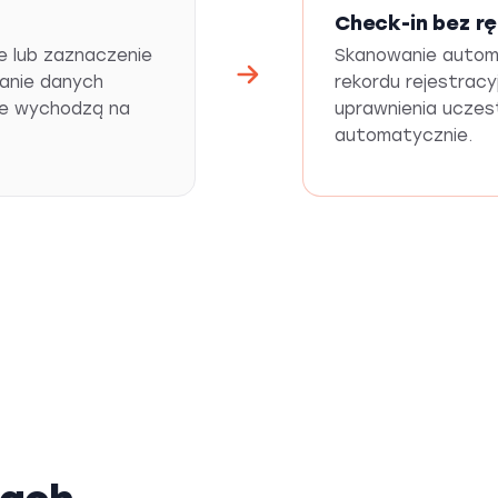
Check-in bez r
ie lub zaznaczenie
Skanowanie automa
anie danych
rekordu rejestracyj
re wychodzą na
uprawnienia uczest
automatycznie.