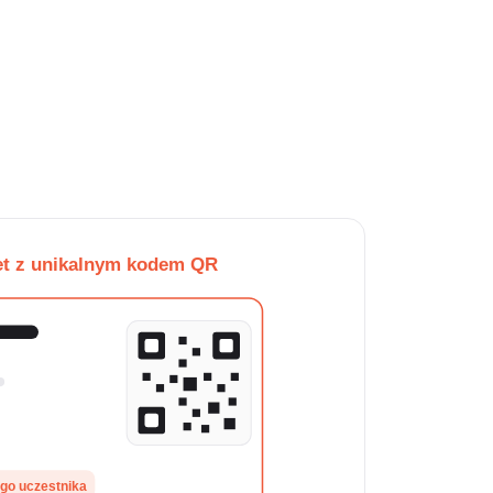
VIP PASS
et z unikalnym kodem QR
Bilet ważny
Zweryfikowano na serwerze
ego uczestnika