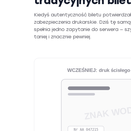
tradycyjnych bile
Kiedyś autentyczność biletu potwierdza
zabezpieczenia drukarskie. Dziś tę samą
spełnia jedno zapytanie do serwera — szy
taniej i znacznie pewniej.
WCZEŚNIEJ: druk ścisłego
ZNAK WO
Nr AA 047215