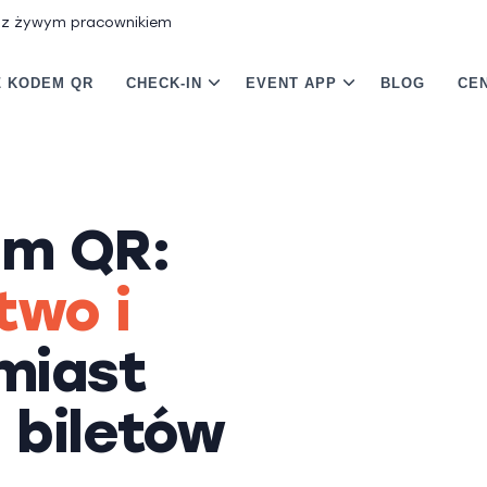
 z żywym pracownikiem
Z KODEM QR
CHECK-IN
EVENT APP
BLOG
CEN
em QR:
two i
miast
 biletów