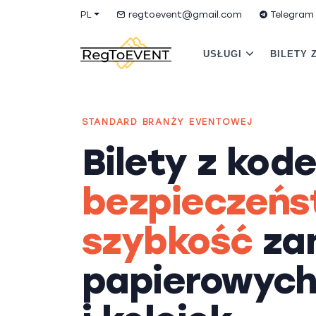
PL
regtoevent@gmail.com
Telegram
USŁUGI
BILETY 
STANDARD BRANŻY EVENTOWEJ
Bilety z kod
bezpieczeńs
szybkość
za
papierowych