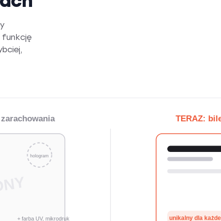
tach
ły
 funkcję
bciej,
 zarachowania
TERAZ: bil
hologram
DNY
unikalny dla każd
+ farba UV, mikrodruk