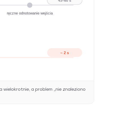
45–60 s
ręczne odnotowanie wejścia
~ 2 s
ielokrotnie, a problem „nie znaleziono