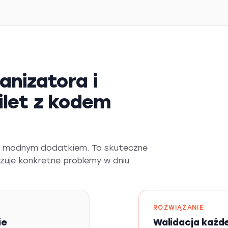
anizatora i
bilet z kodem
być modnym dodatkiem. To skuteczne
ązuje konkretne problemy w dniu
ROZWIĄZANIE
ie
Walidacja każd