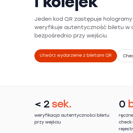
i kolejek
Jeden kod QR zastępuje hologramy 
weryfikuje autentyczność biletu w 
bezpośrednio przy wejściu.
Utwórz wydarzenie z biletami QR
Chec
< 2
sek.
0
weryfikacja autentyczności biletu
ręczn
przy wejściu
check-
rejest