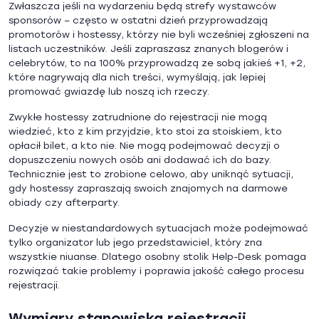
Zwłaszcza jeśli na wydarzeniu będą strefy wystawców
sponsorów – często w ostatni dzień przyprowadzają
promotorów i hostessy, którzy nie byli wcześniej zgłoszeni na
listach uczestników. Jeśli zapraszasz znanych blogerów i
celebrytów, to na 100% przyprowadzą ze sobą jakieś +1, +2,
które nagrywają dla nich treści, wymyślają, jak lepiej
promować gwiazdę lub noszą ich rzeczy.
Zwykłe hostessy zatrudnione do rejestracji nie mogą
wiedzieć, kto z kim przyjdzie, kto stoi za stoiskiem, kto
opłacił bilet, a kto nie. Nie mogą podejmować decyzji o
dopuszczeniu nowych osób ani dodawać ich do bazy.
Technicznie jest to zrobione celowo, aby uniknąć sytuacji,
gdy hostessy zapraszają swoich znajomych na darmowe
obiady czy afterparty.
Decyzje w niestandardowych sytuacjach może podejmować
tylko organizator lub jego przedstawiciel, który zna
wszystkie niuanse. Dlatego osobny stolik Help-Desk pomaga
rozwiązać takie problemy i poprawia jakość całego procesu
rejestracji.
Wymiary stanowiska rejestracji