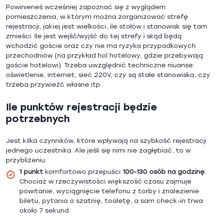
Powinieneś wcześniej zapoznać się z wyglądem
pomieszczenia, w którym można zorganizować strefę
rejestracji, jakiej jest wielkości, ile stołów i stanowisk się tam
zmieści. Ile jest wejść/wyjść do tej strefy i skąd będą
wchodzić goście oraz czy nie ma ryzyka przypadkowych
przechodniów (na przykład hol hotelowy, gdzie przebywają
goście hotelowi). Trzeba uwzględnić techniczne niuanse:
oświetlenie, internet, sieć 220V, czy są stałe stanowiska, czy
trzeba przywieźć własne itp.
Ile punktów rejestracji będzie
potrzebnych
Jest kilka czynników, które wpływają na szybkość rejestracji
jednego uczestnika. Ale jeśli się nimi nie zagłębiać, to w
przybliżeniu:
1 punkt
komfortowo przepuści
100-130 osób na godzinę.
Chociaż w rzeczywistości większość czasu zajmuje
powitanie, wyciągnięcie telefonu z torby i znalezienie
biletu, pytania o szatnię, toaletę, a sam check-in trwa
około 7 sekund.