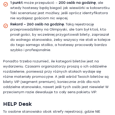
1 punkt
może przepuścić –
200 osób na godzinę
, ale
wtedy hostessy będą biegać jak wiewiórki w kołowrotku.
Taki scenariusz jest możliwy, jeśli oprócz identyfikatora
nie wydajesz gościom nic więcej.
Rekord – 260 osób na godzinę.
Taką rejestrację
przeprowadziliśmy na Olimpiyski, ale tam był ktoś, kto
prosił gości, by wcześniej przygotowali bilety, zapraszał
do wolnego stanowiska, żeby wszyscy nie stali w kolejce
do tego samego stolika, a hostessy pracowały bardzo
szybko i profesjonalnie.
Ponadto trzeba rozumieć, ile kategorii biletów jest na
wydarzeniu. Czasami organizatorzy proszą o ich oddzielne
rozdzielenie, ponieważ przy różnych stołach wydaje się
różne materiały promocyjne. A jeśli wśród Twoich biletów są
bilety VIP (segment premium), koniecznie zrób dla nich
oddzielne stanowisko, nawet jeśli tych osób jest niewiele! W
przeciwnym razie dewaluuje to cały sens pakietu VIP.
HELP Desk
To osobne stanowisko obok strefy rejestracji, gdzie NIE