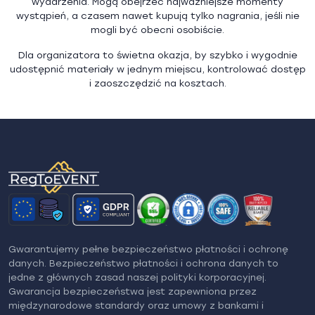
wydarzenia. Mogą obejrzeć najważniejsze momenty
wystąpień, a czasem nawet kupują tylko nagrania, jeśli nie
mogli być obecni osobiście.
Dla organizatora to świetna okazja, by szybko i wygodnie
udostępnić materiały w jednym miejscu, kontrolować dostęp
i zaoszczędzić na kosztach.
Gwarantujemy pełne bezpieczeństwo płatności i ochronę
danych. Bezpieczeństwo płatności i ochrona danych to
jedne z głównych zasad naszej polityki korporacyjnej.
Gwarancja bezpieczeństwa jest zapewniona przez
międzynarodowe standardy oraz umowy z bankami i