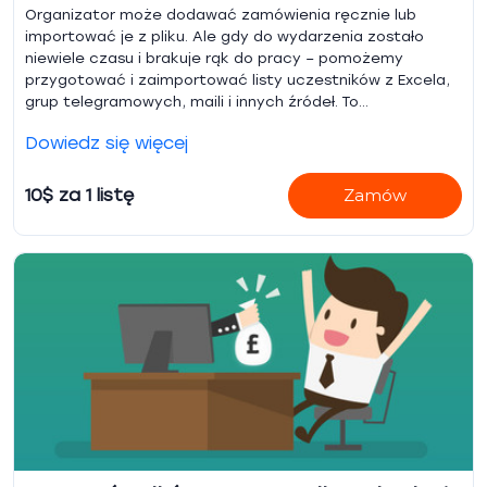
Organizator może dodawać zamówienia ręcznie lub
importować je z pliku. Ale gdy do wydarzenia zostało
niewiele czasu i brakuje rąk do pracy – pomożemy
przygotować i zaimportować listy uczestników z Excela,
grup telegramowych, maili i innych źródeł. To
nieskomplikowany, ale czasochłonny i wymagający uwagi
Dowiedz się więcej
proces.
10$ za 1 listę
Zamów