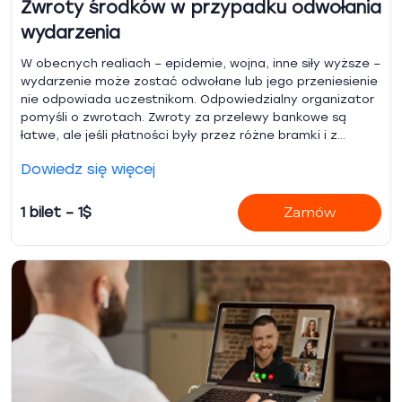
Zwroty środków w przypadku odwołania
wydarzenia
W obecnych realiach – epidemie, wojna, inne siły wyższe –
wydarzenie może zostać odwołane lub jego przeniesienie
nie odpowiada uczestnikom. Odpowiedzialny organizator
pomyśli o zwrotach. Zwroty za przelewy bankowe są
łatwe, ale jeśli płatności były przez różne bramki i z
różnych krajów – pomożemy znaleźć dane klientów i
Dowiedz się więcej
dokonać zwrotu częściowego lub całości. Wymagamy
tylko listy uczestników i kwot zwrotów. Zwykle można
zwrócić płatność, jeśli minęło mniej niż 6 miesięcy od
1 bilet – 1$
Zamów
zakupu.