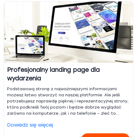
Profesjonalny landing page dla
wydarzenia
Podstawową stronę z najważniejszymi informacjami
możesz łatwo stworzyć na naszej platformie. Ale jeśli
potrzebujesz naprawdę pięknej i reprezentacyjnej strony,
która podkreśli Twój poziom i będzie dobrze wyglądać
zarówno na komputerze, jak i na telefonie – zleć to
sprawdzonemu wykonawcy. Przed rozpoczęciem prac
Dowiedz się więcej
zaproponujemy kilka opcji wyglądu. Po otrzymaniu
tekstów i zdjęć wykonamy całość i umieścimy stronę na