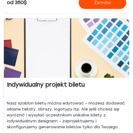
Twoim (lub naszym) serwerze.
od 350$
Zamów
Indywidualny projekt biletu
Nasz szablon biletu można edytować – możesz dodawać
własne teksty, obrazy, logotypy itp. Ale jeśli chcesz się
wyróżnić i wysyłać uczestnikom unikalne bilety z
indywidualnym designem – zaprojektujemy i
skonfigurujemy generowanie biletów tylko dla Twojego
wydarzenia na podstawie Twojego pliku .psd.