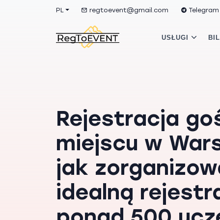
PL
regtoevent@gmail.com
Telegram
USŁUGI
BI
Rejestracja go
miejscu w War
jak zorganizo
idealną rejestr
ponad 500 ucz