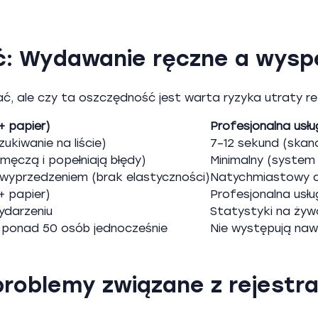
ć: Wydawanie ręczne a wyspe
ć, ale czy ta oszczędność jest warta ryzyka utraty re
+ papier)
Profesjonalna usł
kcji
ukiwanie na liście)
7–12 sekund (skan
męczą i popełniają błędy)
Minimalny (syste
wyprzedzeniem (brak elastyczności)
Natychmiastowy dr
+ papier)
Profesjonalna usł
ydarzeniu
Statystyki na żyw
e ponad 50 osób jednocześnie
Nie występują naw
roblemy związane z rejestra