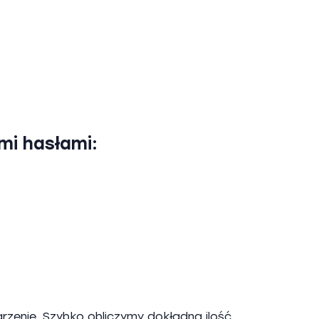
mi hasłami:
arzenie. Szybko obliczymy dokładną ilość