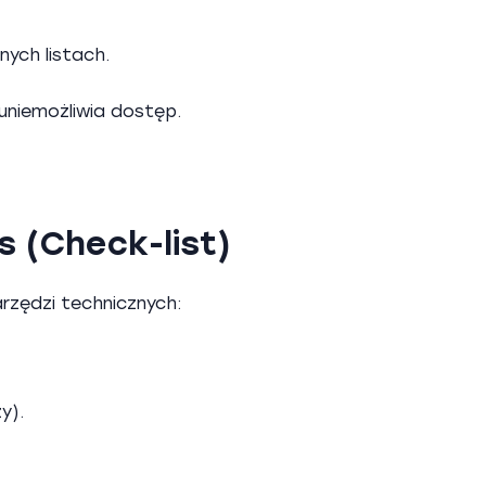
nych listach.
uniemożliwia dostęp.
 (Check-list)
arzędzi technicznych:
y).