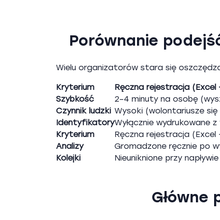
Porównanie podejś
Wielu organizatorów stara się oszczędza
Kryterium
Ręczna rejestracja (Excel 
Tabela porównawcza najważniejszych fun
Szybkość
2–4 minuty na osobę (wysz
Czynnik ludzki
Wysoki (wolontariusze się 
Identyfikatory
Wyłącznie wydrukowane z 
Kryterium
Ręczna rejestracja (Excel 
Analizy
Gromadzone ręcznie po w
Kolejki
Nieuniknione przy napływi
Główne p