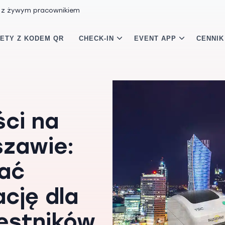
 z żywym pracownikiem
LETY Z KODEM QR
CHECK-IN
EVENT APP
CENNIK
ści na
szawie:
wać
ację dla
estników