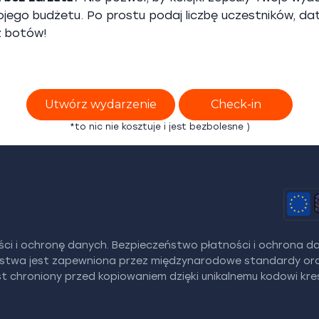
ego budżetu. Po prostu podaj liczbę uczestników, datę
z botów!
Utwórz wydarzenie
Check-in
*to nic nie kosztuje i jest bezbolesne )
i i ochronę danych. Bezpieczeństwo płatności i ochrona da
eństwa jest zapewniona przez międzynarodowe standardy ora
est chroniony przed kopiowaniem dzięki unikalnemu kodowi kr