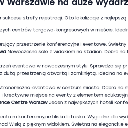
i w Warszawie na duże wydarz
ukcesu strefy rejestracji. Oto lokalizacje z najlepszą
zych centrów targowo-kongresowych w mieście. Idealn
rujący przestrzenie konferencyjne i eventowe. Świetny
awa
Nowoczesne sale z widokiem na stadion. Dobre na k
trzeń eventowa w nowoczesnym stylu. Sprawdza się prz
z dużą przestrzenią otwartą i zamkniętą. Idealna na 
tronomiczno-eventowa w centrum miasta. Dobra na mni
 kreatywne miejsce na eventy z elementem edukacyjn
rence Centre Warsaw
Jeden z największych hoteli konfe
trum konferencyjne blisko lotniska. Wygodne dla wy
d Wisłą z pięknym widokiem. Świetna na eleganckie ev