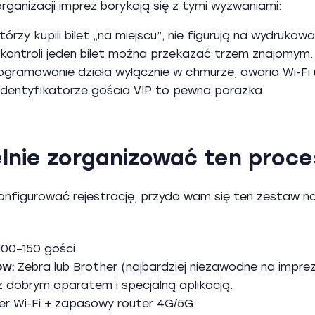
anizacji imprez borykają się z tymi wyzwaniami:
tórzy kupili bilet „na miejscu”, nie figurują na wydrukowa
 kontroli jeden bilet można przekazać trzem znajomym.
ogramowanie działa wyłącznie w chmurze, awaria Wi-Fi 
identyfikatorze gościa VIP to pewna porażka.
lnie zorganizować ten proces
konfigurować rejestrację, przyda wam się ten zestaw n
100–150 gości.
ów:
Zebra lub Brother (najbardziej niezawodne na imprez
 dobrym aparatem i specjalną aplikacją.
r Wi-Fi + zapasowy router 4G/5G.