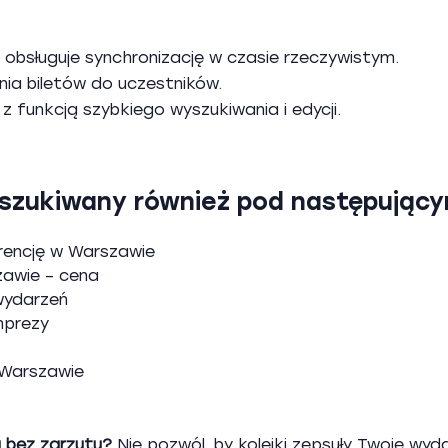
obsługuje synchronizację w czasie rzeczywistym.
nia biletów do uczestników.
z funkcją szybkiego wyszukiwania i edycji.
yszukiwany również pod następujący
erencję w Warszawie
zawie – cena
wydarzeń
mprezy
 Warszawie
a bez zarzutu?
Nie pozwól, by kolejki zepsuły Twoje wyd