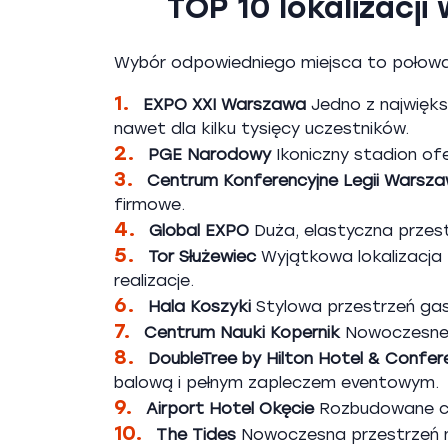
TOP 10 lokalizacj
Wybór odpowiedniego miejsca to połowa s
1.
EXPO XXI Warszawa
Jedno z najwięks
nawet dla kilku tysięcy uczestników.
2.
PGE Narodowy
Ikoniczny stadion ofe
3.
Centrum Konferencyjne Legii Warsz
firmowe.
4.
Global EXPO
Duża, elastyczna przes
5.
Tor Służewiec
Wyjątkowa lokalizacja 
realizacje.
6.
Hala Koszyki
Stylowa przestrzeń gas
7.
Centrum Nauki Kopernik
Nowoczesne i
8.
DoubleTree by Hilton Hotel & Confe
balową i pełnym zapleczem eventowym.
9.
Airport Hotel Okęcie
Rozbudowane cen
10.
The Tides
Nowoczesna przestrzeń na