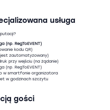
cjalizowana usługa
putacji?
uga (np. RegToEVENT)
owanie kodu QR)
m jest zautomatyzowany)
uk przy wejściu (na żądanie)
uga (np. RegToEVENT)
o w smartfonie organizatora
et w godzinach szczytu
cją gości