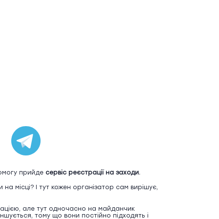
помогу прийде
сервіс реєстрації на заходи.
 на місці? І тут кожен організатор сам вирішує,
рацією, але тут одночасно на майданчик
еншується, тому що вони постійно підходять і