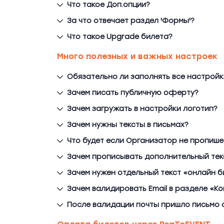
Что такое Доп.опции?
За что отвечает раздел 'Формы'?
Что такое Upgrade билета?
Много полезных и важных настроек
Обязательно ли заполнять все настройк
Зачем писать публичную оферту?
Зачем загружать в настройки логотип?
Зачем нужны тексты в письмах?
Что будет если Организатор не пропише
Зачем прописывать дополнительный текс
Зачем нужен отдельный текст «онлайн б
Зачем валидировать Email в разделе «К
После валидации почты пришло письмо 