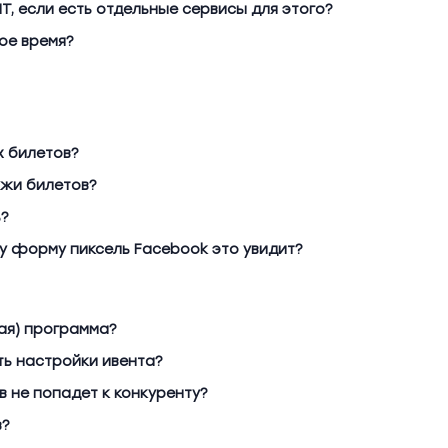
T, если есть отдельные сервисы для этого?
ое время?
х билетов?
ажи билетов?
ь?
у форму пиксель Facebook это увидит?
я) программа?
ть настройки ивента?
в не попадет к конкуренту?
в?