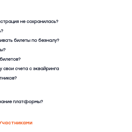
истрация не сохранилась?
ь?
чивать билеты по безналу?
ты?
 билетов?
 свои счета с эквайринга
тников?
ование платформы?
Участниками