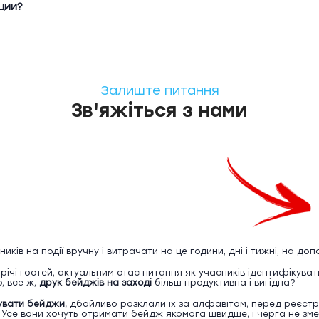
ции?
Залиште питання
Зв'яжіться з нами
ів на події вручну і витрачати на це години, дні і тижні, на до
трічі гостей, актуальним стає питання як учасників ідентифікувати
, все ж,
друк бейджів на заході
більш продуктивна і вигідна?
увати бейджи,
дбайливо розклали їх за алфавітом, перед реєст
у. Усе вони хочуть отримати бейдж якомога швидше, і черга не зм