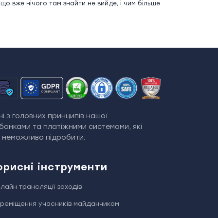
 що вже нічого там знайти не вийде, і чим більше
асників. Кожному учаснику при реєстрації
 на івент. Усе що потрібно представнику
Все логічно - принтеру потрібно залити
ьки дані учасника. Ваш співробітник взяв
сканер
тільки ім'я, прізвище та / або інші дані, по
вставити дуже щільний картон в принтер і вже
адовго не вистачить, вони можуть відриватися
і з головних принципів нашої
банками та платіжними системами, які
 теж друкуються відразу на місці заходи, і
й неможливо підробити.
учасники отримають, оскільки QR код квитки
атора є просто список учасників. Складна,
орисні інструменти
ть ним користуватися з першого разу, а при
лайн трансляції заходів
се залежить від побажань і завдань організатора.
початком реєстрації на захід.
реміщення учасників майданчиком