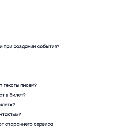
и при создании события?
т тексты писем?
т в билет?
илет»?
онтакты»?
от стороннего сервиса