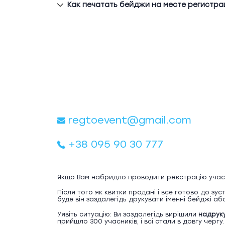
Как печатать бейджи на месте регистра
regtoevent@gmail.com
+38 095 90 30 777
Якщо Вам набридло проводити реєстрацію учасник
Після того як квитки продані і все готово до зус
буде він заздалегідь друкувати іменні бейджі або
Уявіть ситуацію: Ви заздалегідь вирішили
надрук
прийшло 300 учасників, і всі стали в довгу черг