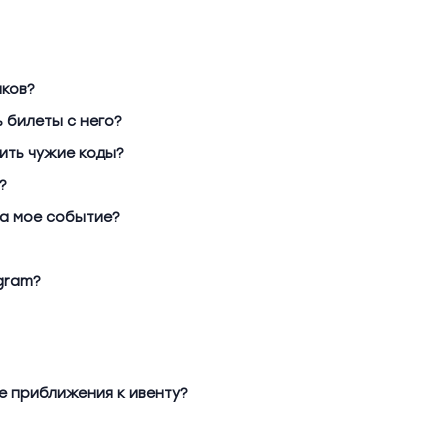
иков?
ь билеты с него?
вить чужие коды?
?
на мое событие?
gram?
е приближения к ивенту?