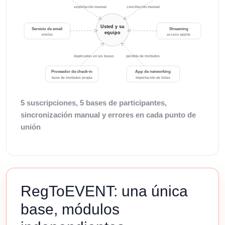
exportación manual
conciliación manual
Usted y su
Servicio de email
Streaming
equipo
envíos
acceso aparte
duplicados en las bases
pérdida de invitados
Proveedor de check-in
App de networking
base de invitados propia
importación de listas
5 suscripciones, 5 bases de participantes,
sincronización manual y errores en cada punto de
unión
RegToEVENT: una única
base, módulos