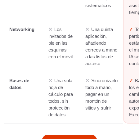
sistemáticos
asis
tiem
Networking
✕
Los
✕
Una quinta
✓
T
invitados de
aplicación,
part
pie en las
añadiendo
está
esquinas
correos a mano
el m
con el móvil
a las listas de
IA s
acceso
conta
Bases de
✕
Una sola
✕
Sincronizarlo
✓
B
datos
hoja de
todo a mano,
los 
cálculo para
pagar en un
camb
todos, sin
montón de
auto
protección
sitios y sufrir
expo
de datos
Exce