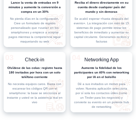
Lance la venta de entradas en 9
Reciba el dinero directamente en su
minutos y aumente la conversión a
cuenta desde cualquier país del
compra en un 30%
mundo y sin demoras
No pierda días en la configuración.
Se acabó esperar «hasta después del
Cree un formulario de registro
evento». La integración con más de 15
personalizado que «vuela» en los
sistemas de pago permite retirar los
smartphones y empiece a aceptar
beneficios de inmediato y aumentar su
pagos mientras la competencia sigue
capital circulante. Generamos recibos y
maquetando su web
facturas
Check-in
Networking App
Olvídese de las colas: registre hasta
Aumente la fidelidad de los
180 invitados por hora con un solo
participantes un 40% con networking
teléfono corriente
por IA en el bolsillo
No necesita equipos caros. Basta con
Dé a sus invitados un motivo para
escanear los códigos QR con el
volver. Nuestra aplicación selecciona
smartphone: la base se sincroniza al
por sí sola los contactos útiles (como
instante y usted ve la asistencia real en
un Tinder para los negocios) y
vivo
convierte su evento en un potente hub
de networking