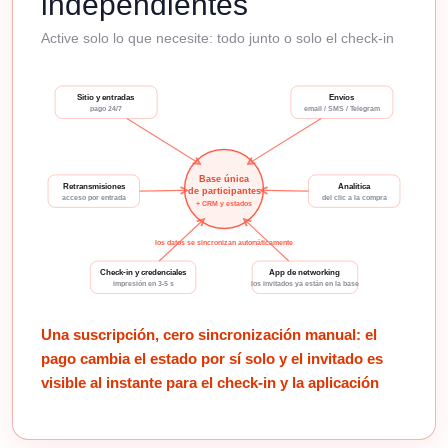
independientes
Active solo lo que necesite: todo junto o solo el check-in
Sitio y entradas
Envíos
pago 24/7
email / SMS / Telegram
Base única
Retransmisiones
Analítica
de participantes
acceso por entrada
del clic a la compra
+ CRM y estados
los datos se sincronizan automáticamente
Check-in y credenciales
App de networking
impresión en 3-5 s
los invitados ya están en la base
Una suscripción, cero sincronización manual: el
pago cambia el estado por sí solo y el invitado es
visible al instante para el check-in y la aplicación