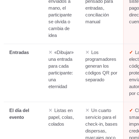
enviados a
pensado para
sist
mano, el
entradas,
pago,
participante
conciliación
direc
se olvida o
manual
cuen
cambia de
idea
Entradas
✕
«Dibujar»
✕
Los
✓
L
una entrada
programadores
elec
para cada
generan los
códi
participante:
códigos QR por
prot
una
separado
enví
eternidad
auto
por 
El día del
✕
Listas en
✕
Un cuarto
✓
C
evento
papel, colas,
servicio para el
smar
colados
check-in, bases
impr
dispersas,
cred
marcajes poco
nomi